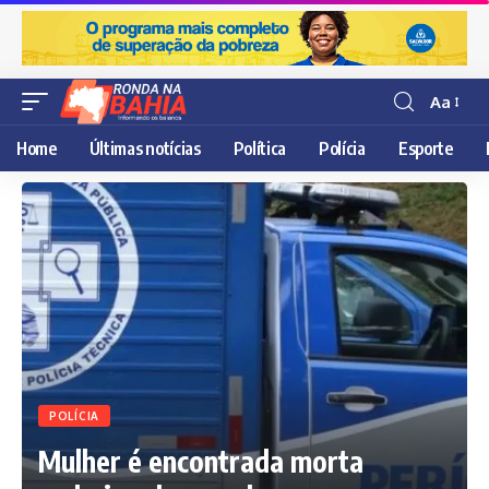
Aa
Resisor
de
Home
Últimas notícias
Política
Polícia
Esporte
fonte
POLÍCIA
Mulher é encontrada morta