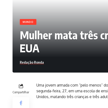
MUNDO
Mulher mata três cr
EUA
Redação Ronda
Uma jovem armada com “pelo menos” dois 
segunda-feira, 27, em uma escola de ens
Compartilhar
Unidos, matando três crianças e três adul