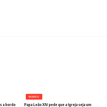
MUNDO
s a bordo
Papa Leão XIV pede que a Igreja seja um