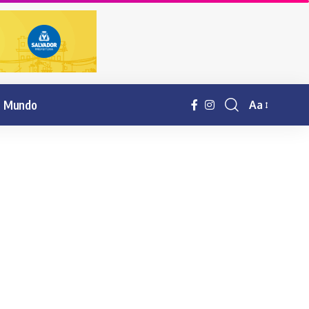
Mundo
Aa
Resisor
de
fonte