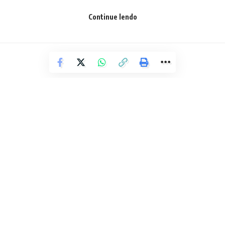
construção, dentro das especificações das normas técnicas,
para que evitem situações como recalque de fundações, da
Continue lendo
estrutura do imóvel e também os direitos da vizinhança.
“Há muitas denúncias de respeito ao recuo de vizinho,
fechamento de janela, esgotamento sanitário. Então,
quando uma pessoa legaliza o projeto, é feito todo um
estudo de parâmetros urbanísticos para que o imóvel não
seja insalubre, respeite os vizinhos e que, assim, a lei seja
respeitada e tenha melhor convivência entre a
ÚLTIMAS NOTÍCIAS
comunidade”.
Castramóvel: Serviço itinerante
desembarca no bairro do Bonfim
na segunda (23)