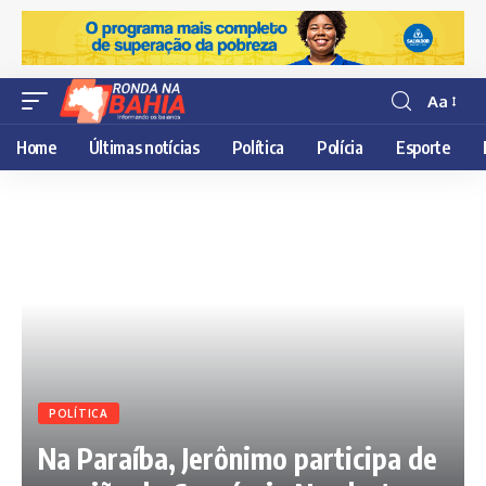
Aa
Resisor
de
Home
Últimas notícias
Política
Polícia
Esporte
fonte
POLÍTICA
Na Paraíba, Jerônimo participa de