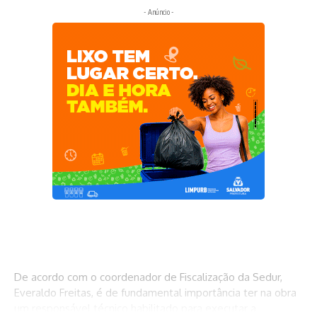
- Anúncio -
De acordo com o coordenador de Fiscalização da Sedur,
Everaldo Freitas, é de fundamental importância ter na obra
um responsável técnico habilitado para executar a