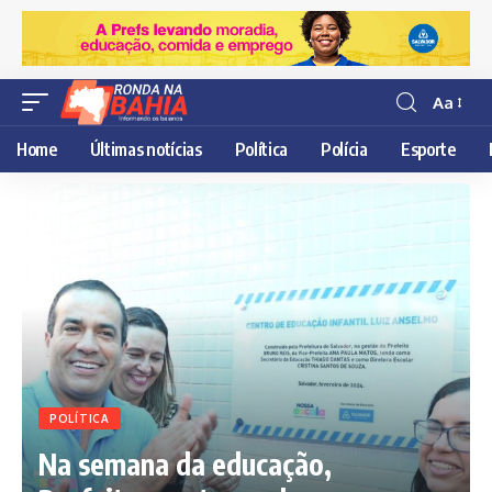
Aa
Resisor
de
Home
Últimas notícias
Política
Polícia
Esporte
fonte
POLÍTICA
Na semana da educação,