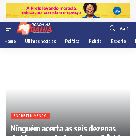
Aa
Resisor
de
Home
Últimas notícias
Política
Polícia
Esporte
fonte
ENTRETENIMENTO
Ninguém acerta as seis dezenas