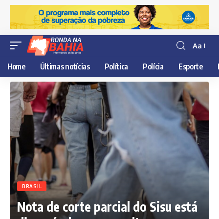
Aa
Resisor
de
Home
Últimas notícias
Política
Polícia
Esporte
fonte
BRASIL
Nota de corte parcial do Sisu está