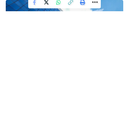
BRASIL
Extrato de benefícios do INSS com
correção já pode ser consultado
Redação Ronda
- Anúncio -