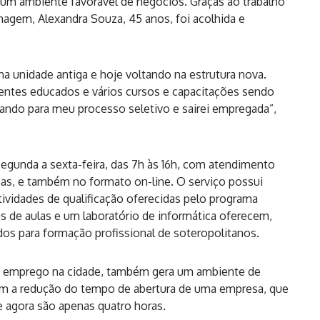
a um ambiente favorável de negócios. Graças ao trabalho
magem, Alexandra Souza, 45 anos, foi acolhida e
na unidade antiga e hoje voltando na estrutura nova.
dentes educados e vários cursos e capacitações sendo
dando para meu processo seletivo e sairei empregada”,
gunda a sexta-feira, das 7h às 16h, com atendimento
has, e também no formato on-line. O serviço possui
ividades de qualificação oferecidas pelo programa
as de aulas e um laboratório de informática oferecem,
dos para formação profissional de soteropolitanos.
 emprego na cidade, também gera um ambiente de
om a redução do tempo de abertura de uma empresa, que
 e agora são apenas quatro horas.