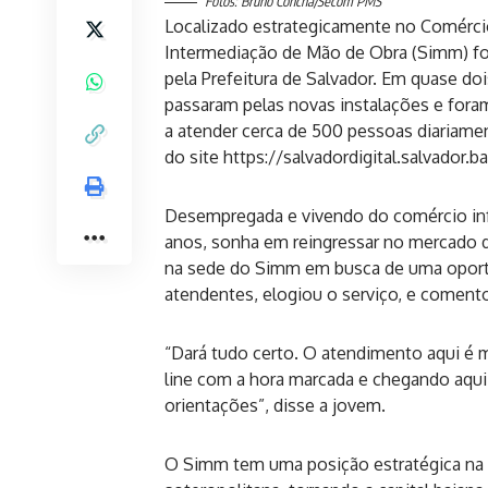
Fotos: Bruno Concha/Secom PMS
Localizado estrategicamente no Comércio
Intermediação de Mão de Obra (Simm) foi
pela Prefeitura de Salvador. Em quase d
passaram pelas novas instalações e for
a atender cerca de 500 pessoas diariament
do site
https://salvadordigital.salvador.ba
Desempregada e vivendo do comércio inf
anos, sonha em reingressar no mercado d
na sede do Simm em busca de uma oportu
atendentes, elogiou o serviço, e comento
“Dará tudo certo. O atendimento aqui é m
line com a hora marcada e chegando aqui
orientações”, disse a jovem.
O Simm tem uma posição estratégica na b