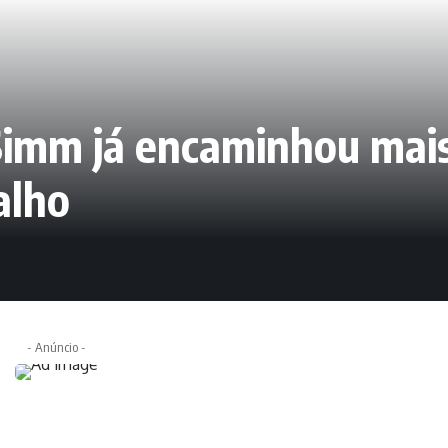
Simm já encaminhou mais
alho
- Anúncio -