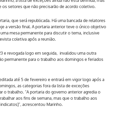
rinho, a lista de exceções ainda não está definida, mas
e os setores que não precisarão de acordo coletivo.
taria, que será republicada. Há uma bancada de relatores
e a versão final. A portaria anterior teve o único objetivo
 uma mesa permanente para discutir o tema, inclusive
evista coletiva após a reunião.
3 e revogada logo em seguida, invalidou uma outra
ção permanente para o trabalho aos domingos e feriados
editada até 5 de fevereiro e entrará em vigor logo após a
omingos, as categorias fora da lista de exceções
 o trabalho. “A portaria do governo anterior agredia o
e trabalhar aos fins de semana, mas que o trabalho aos
indicatos]”, acrescentou Marinho.