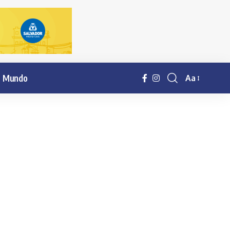
Mundo
Aa
Resisor
de
fonte