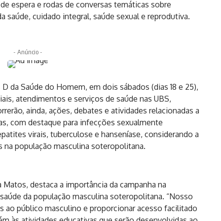
 de espera e rodas de conversas temáticas sobre
saúde, cuidado integral, saúde sexual e reprodutiva.
- Anúncio -
 D da Saúde do Homem, em dois sábados (dias 18 e 25),
iais, atendimentos e serviços de saúde nas UBS,
rerão, ainda, ações, debates e atividades relacionadas a
as, com destaque para infecções sexualmente
hepatites virais, tuberculose e hanseníase, considerando a
s na população masculina soteropolitana.
ula Matos, destaca a importância da campanha na
saúde da população masculina soteropolitana. “Nosso
os ao público masculino e proporcionar acesso facilitado
bém às atividades educativas que serão desenvolvidas ao