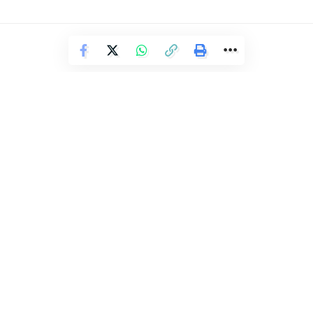
Os golpistas utilizam uma série de técnicas para enganar as
vítimas. Após conseguir o acesso ao celular, eles resetam o
aparelho remotamente e passam a usar o número para
enganar novos contatos. Em casos mais sofisticados, os
criminosos utilizam áudios gerados por inteligência artificial
para reproduzir a voz da vítima, tornando a fraude ainda
mais convincente.
Facebook
ESPORTE
Escalação do Bahia contra o
Deixe um comentário
Cruzeiro
Redação