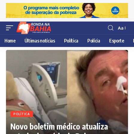
Aa
Resisor
de
Home
Últimas notícias
Política
Polícia
Esporte
fonte
POLÍTICA
Novo boletim médico atualiza