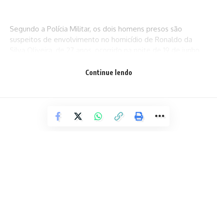
Segundo a Polícia Militar, os dois homens presos são
suspeitos de envolvimento no homicídio de Ronaldo da
Silva Oliveira, de 27 anos, ocorrido na noite de 19 de junho,
na 2ª Travessa Periférica, no bairro Lagoa Salgada.
Continue lendo
Na ocasião, conforme relataram testemunhas aos policiais,
os tiros foram efetuados por ocupantes de um carro
vermelho, veículo com características semelhantes ao
utilizado pelos suspeitos presos na quinta-feira (2).
Entenda o que aconteceu
De acordo com a Polícia Militar (PM), por volta das 21h, a
guarnição realizava rondas de rotina no bairro Caseb
quando foi acionada por moradores. Segundo os relatos,
ocupantes de um carro, modelo Ford Fiesta vermelho,
POLÍCIA