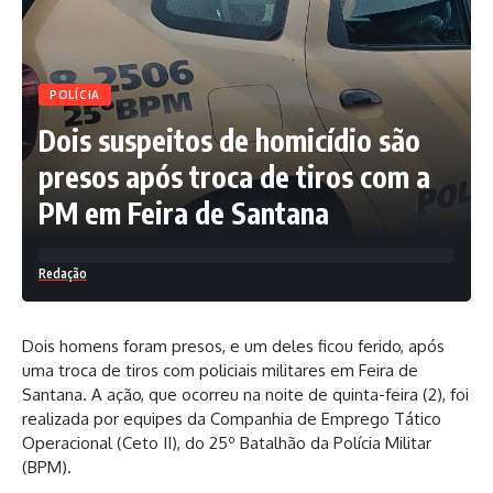
POLÍCIA
Dois suspeitos de homicídio são
presos após troca de tiros com a
PM em Feira de Santana
Redação
Dois homens foram presos, e um deles ficou ferido, após
uma troca de tiros com policiais militares em Feira de
Santana. A ação, que ocorreu na noite de quinta-feira (2), foi
realizada por equipes da Companhia de Emprego Tático
Operacional (Ceto II), do 25º Batalhão da Polícia Militar
(BPM).