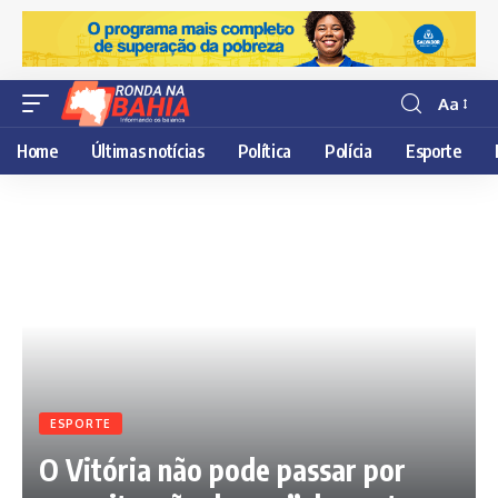
Aa
Resisor
de
Home
Últimas notícias
Política
Polícia
Esporte
fonte
ESPORTE
O Vitória não pode passar por