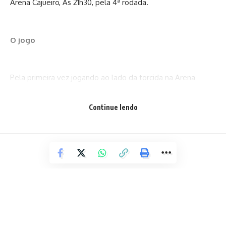
Arena Cajueiro, Às 21h30, pela 4ª rodada.
O jogo
Pela primeira vez jogando ao lado da torcida na Arena
Fonte Nova nesta temporada, o Bahia começou o primeiro
tempo indicando quem daria as cartas na partida: o dono da
Continue lendo
casa.
Logo aos 5 minutos do 1º tempo, o estreante Kayky recebeu
na ponta direita, invadiu a área e chutou no meio do gol.
Apesar da batida fraca, o goleiro Fábio Lima soltou a bola
nos pés de Ricardo Goulart, que aproveitou e completou
pras redes. Apesar de marcar, Goulart estava em posição
irregular e o juíz anulou o que seria o primeiro gol.