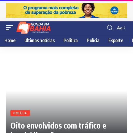
Aa
Resisor
de
Home
Últimas notícias
Política
Polícia
Esporte
fonte
POLÍCIA
Oito envolvidos com tráfico e