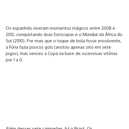
Os espanhóis viveram momentos mágicos entre 2008 e
2012, conquistando duas Eurocopas e o Mundial da África do
Sul (2010). Por mais que o toque de bola fosse envolvente,
a Fúria fazia poucos gols (anotou apenas oito em sete
jogos), mas venceu a Copa na base de sucessivas vitórias
por 1 a 0.
Além desses sete campeões, há o Brasil. Os