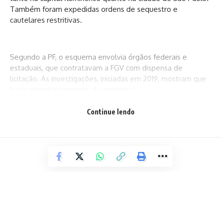
Também foram expedidas ordens de sequestro e
cautelares restritivas.
Segundo a PF, o esquema envolvia órgãos federais e
estaduais, que contratavam a FGV com dispensa de
licitação. As investigações, iniciadas em 2019, mostram que
havia superfaturamento de contratos.
Continue lendo
A instituição era usada “para fabricar pareceres que
mascaravam o desvio de finalidade de diversos contratos,
que resultaram em pagamento de propinas”.
“Apurou-se que, mais do que emitir pareceres inverídicos
que camuflavam a corrupção dos agentes públicos, a
entidade superfaturava contratos feitos por dispensa de
licitação e era utilizada para fraudar processos licitatórios,