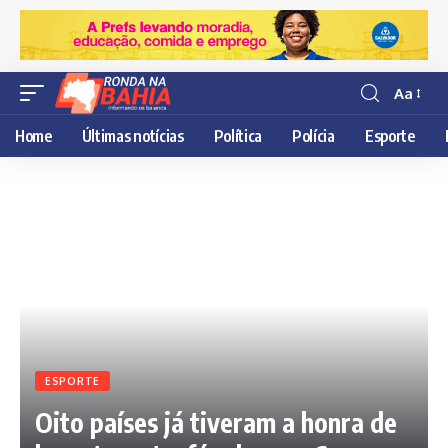
Aa
Resisor
de
Home
Últimas notícias
Política
Polícia
Esporte
fonte
ESPORTE
Oito países já tiveram a honra de