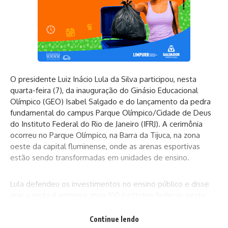
O presidente Luiz Inácio Lula da Silva participou, nesta
quarta-feira (7), da inauguração do Ginásio Educacional
Olímpico (GEO) Isabel Salgado e do lançamento da pedra
fundamental do campus Parque Olímpico/Cidade de Deus
do Instituto Federal do Rio de Janeiro (IFRJ). A cerimônia
ocorreu no Parque Olímpico, na Barra da Tijuca, na zona
oeste da capital fluminense, onde as arenas esportivas
estão sendo transformadas em unidades de ensino.
Lula defendeu os investimentos no ensino público e disse
que a meta é entregar mais 100 institutos federais neste
mandato. Segundo o presidente, em seus dois primeiros
mandatos e nos mandatos da ex-presidenta Dilma
Continue lendo