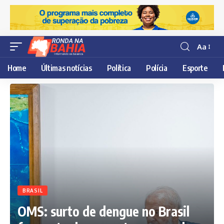
Aa
Resisor
de
Home
Últimas notícias
Política
Polícia
Esporte
fonte
BRASIL
OMS: surto de dengue no Brasil