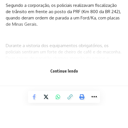
Segundo a corporação, os policiais realizavam fiscalização
de trânsito em frente ao posto da PRF (Km 800 da BR 242),
quando deram ordem de parada a um Ford/Ka, com placas
de Minas Gerais.
Durante a vistoria dos equipamentos obrigatórios, os
policiais sentiram um forte de cheiro de café e de maconha.
Duas caixas de papelão chamou atenção da equipe e
quando foram abertas, os policiais encontraram vários
tabletes de maconha, os armamentos e a quantidade
Continue lendo
expressiva de munições.
Ainda conforme a PRF, o consultarem o veículo, os policiais
verificaram que as placas eram falsas e que os caracteres
do carro haviam sido adulterados, já que o original possuía
uma restrição por furto, conforme ocorrência registrada em
julho deste ano, na cidade de Contagem, em Minas Gerais.