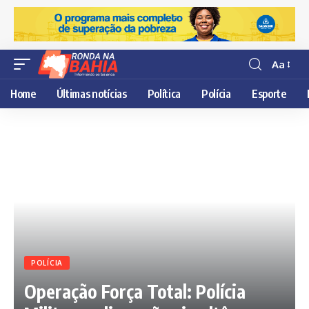
Aa
Resisor
de
Home
Últimas notícias
Política
Polícia
Esporte
fonte
POLÍCIA
Operação Força Total: Polícia