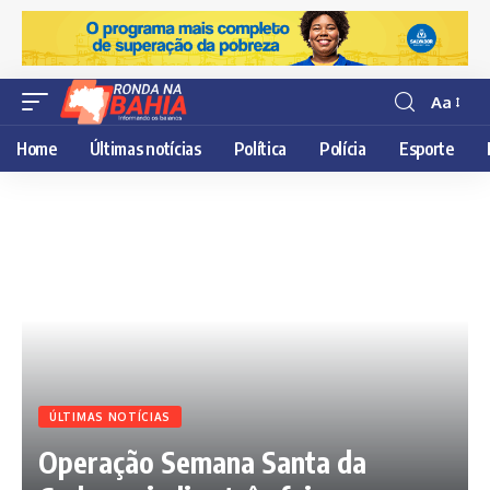
Aa
Resisor
de
Home
Últimas notícias
Política
Polícia
Esporte
fonte
ÚLTIMAS NOTÍCIAS
Operação Semana Santa da