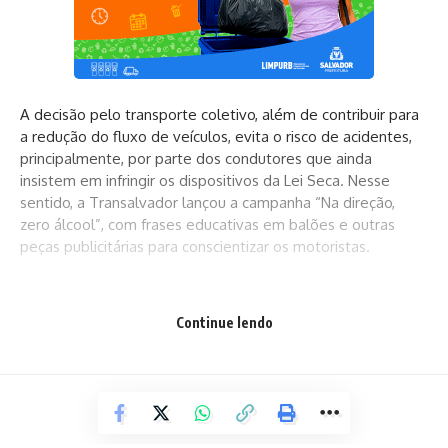
A decisão pelo transporte coletivo, além de contribuir para
a redução do fluxo de veículos, evita o risco de acidentes,
principalmente, por parte dos condutores que ainda
insistem em infringir os dispositivos da Lei Seca. Nesse
sentido, a Transalvador lançou a campanha “Na direção,
zero álcool”, com frases educativas em balões e outras
peças publicitárias para conscientizar os motoristas.
“O uso do transporte público, táxis ou motoristas por
Continue lendo
aplicativo é recomendado para que possamos reduzir a
quantidade de veículos particulares transitando nas vias
que dão acesso aos circuitos e, com isso, reduzir a
intensidade do tráfego”, explica o superintendente da
Transalvador, Decio Martins.