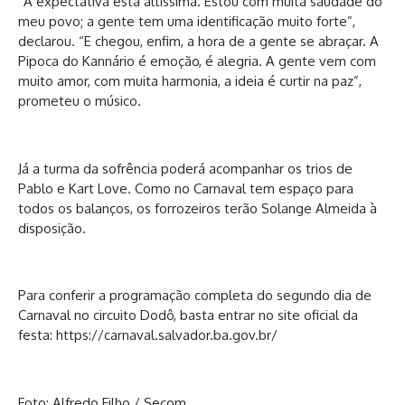
“A expectativa está altíssima. Estou com muita saudade do
meu povo; a gente tem uma identificação muito forte”,
declarou. “E chegou, enfim, a hora de a gente se abraçar. A
Pipoca do Kannário é emoção, é alegria. A gente vem com
muito amor, com muita harmonia, a ideia é curtir na paz”,
prometeu o músico.
Já a turma da sofrência poderá acompanhar os trios de
Pablo e Kart Love. Como no Carnaval tem espaço para
todos os balanços, os forrozeiros terão Solange Almeida à
disposição.
Para conferir a programação completa do segundo dia de
Carnaval no circuito Dodô, basta entrar no site oficial da
festa:
https://carnaval.salvador.ba.
gov.br/
Foto: Alfredo Filho / Secom