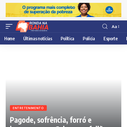
Aa
Resisor
de
Home
Últimas notícias
Política
Polícia
Esporte
fonte
ENTRETENIMENTO
Pagode, sofrência, forró e