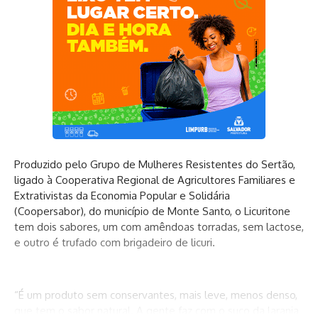
Produzido pelo Grupo de Mulheres Resistentes do Sertão,
ligado à Cooperativa Regional de Agricultores Familiares e
Extrativistas da Economia Popular e Solidária
(Coopersabor), do município de Monte Santo, o Licuritone
tem dois sabores, um com amêndoas torradas, sem lactose,
e outro é trufado com brigadeiro de licuri.
“É um produto sem conservantes, mais leve, menos denso,
que tem o sabor natural. A gente faz com o suco da laranja