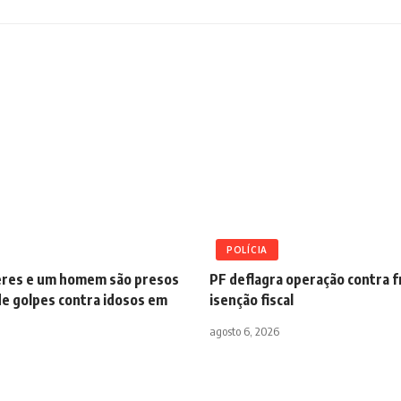
POLÍCIA
res e um homem são presos
PF deflagra operação contra 
de golpes contra idosos em
isenção fiscal
agosto 6, 2026