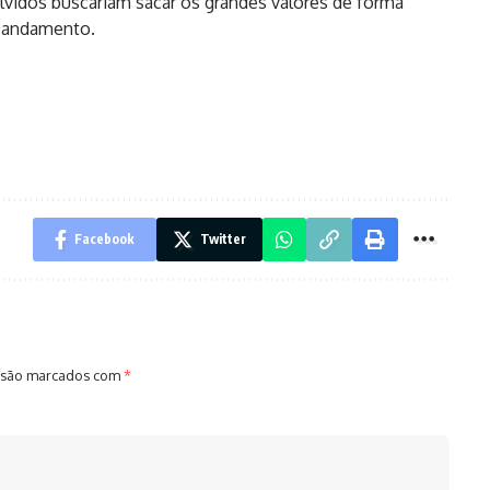
olvidos buscariam sacar os grandes valores de forma
m andamento.
Facebook
Twitter
 são marcados com
*