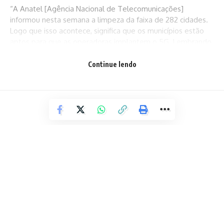
“A Anatel [Agência Nacional de Telecomunicações]
informou nesta semana a limpeza da faixa de 282 cidades.
Logo que isso acontece, significa que os municípios estão
aptos para que as operadoras implantem o 5G. Lembrando
que a implantação depende do time das operadoras. Elas
têm um cronograma de compromissos através do leilão”,
Continue lendo
explicou.
O Ministério das Comunicações estima que, até o final do
semestre, aproximadamente 1,6 mil cidades tenham sido
liberadas para receber a infraestrutura da rede 5G.
Juscelino Filho informou que a partir de julho deste ano as
cidades com o serviço passarão a ter uma antena a cada 50
mil habitantes. Atualmente, as antenas instaladas atendem
a cada 100 mil habitantes.
ESPORTE