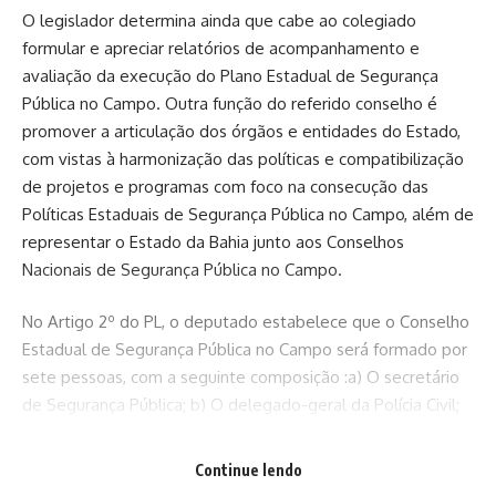
O legislador determina ainda que cabe ao colegiado
formular e apreciar relatórios de acompanhamento e
avaliação da execução do Plano Estadual de Segurança
Pública no Campo. Outra função do referido conselho é
promover a articulação dos órgãos e entidades do Estado,
com vistas à harmonização das políticas e compatibilização
de projetos e programas com foco na consecução das
Políticas Estaduais de Segurança Pública no Campo, além de
representar o Estado da Bahia junto aos Conselhos
Nacionais de Segurança Pública no Campo.
No Artigo 2º do PL, o deputado estabelece que o Conselho
Estadual de Segurança Pública no Campo será formado por
sete pessoas, com a seguinte composição :a) O secretário
de Segurança Pública; b) O delegado-geral da Polícia Civil;
c) O comandante-geral da Polícia Militar; d) 1representante
indicado pela União de Prefeitos dos Municípios da Bahia; e)
Continue lendo
3representantes de organizações civis voltadas aos temas