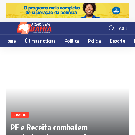
Aa
Resisor
de
Home
Últimas notícias
Política
Polícia
Esporte
fonte
BRASIL
PF e Receita combatem