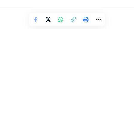
pelo atentado. Esse é o oitavo ônibus incendiado em
Salvador em 2023.
Fonte: ATarde
ÚLTIMAS NOTÍCIAS
Facebook
Mãe e filho pulam do quarto andar
após invasão de apartamento
Deixe um comentário
Redação Ronda