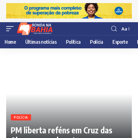
Aa
Resisor
de
Home
Últimas notícias
Política
Polícia
Esporte
fonte
POLÍCIA
PM liberta reféns em Cruz das