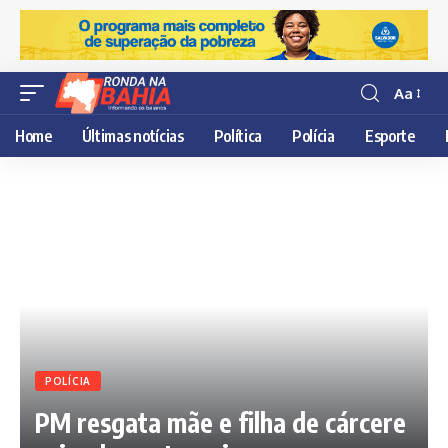
Aa
Resisor
de
Home
Últimas notícias
Política
Polícia
Esporte
fonte
POLÍCIA
PM resgata mãe e filha de cárcere