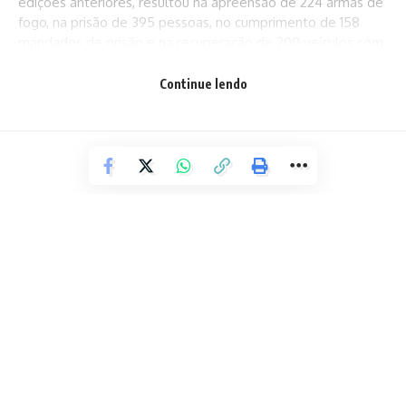
edições anteriores, resultou na apreensão de 224 armas de
fogo, na prisão de 395 pessoas, no cumprimento de 158
mandados de prisão e na recuperação de 200 veículos com
restrição de furto ou roubo.
Continue lendo
Texto: DCS PMBA
Facebook
Deixe um comentário
ENTRETENIMENTO
Eliza Miriam e o single “Toma-