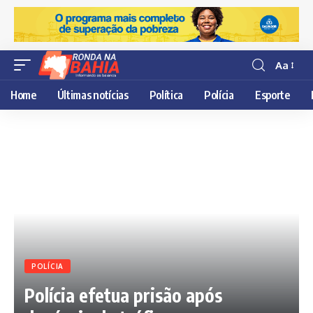
Aa
Resisor
de
Home
Últimas notícias
Política
Polícia
Esporte
fonte
POLÍCIA
Polícia efetua prisão após