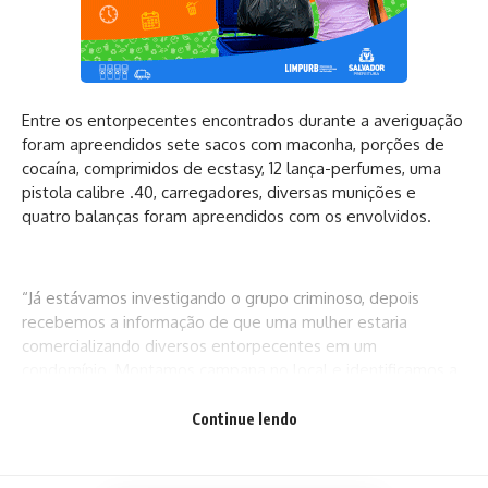
Entre os entorpecentes encontrados durante a averiguação
foram apreendidos sete sacos com maconha, porções de
cocaína, comprimidos de ecstasy, 12 lança-perfumes, uma
pistola calibre .40, carregadores, diversas munições e
quatro balanças foram apreendidos com os envolvidos.
“Já estávamos investigando o grupo criminoso, depois
recebemos a informação de que uma mulher estaria
comercializando diversos entorpecentes em um
condomínio. Montamos campana no local e identificamos a
movimentação de tráfico. A partir daí, a nossa equipe
conseguiu visualizar a existência da droga na residência da
Continue lendo
conduzida e efetuar as prisões”, explicou o delegado Deivid
Lopes, titular da DTE Feira de Santana.