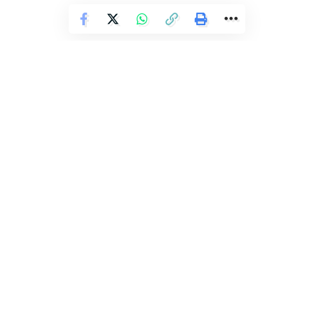
Atarde
Facebook
ESPORTE
Deixe um comentário
Bahia finaliza primeira semana da
pré-temporada com treino tático
Redação
O Bahia finalizou a primeira semana de trabalho da pré-