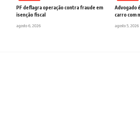
PF deflagra operação contra fraude em
Advogado é
isenção fiscal
carro com m
agosto 6, 2026
agosto 5, 2026