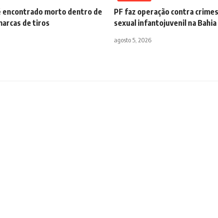
 encontrado morto dentro de
PF faz operação contra crime
arcas de tiros
sexual infantojuvenil na Bahia
agosto 5, 2026