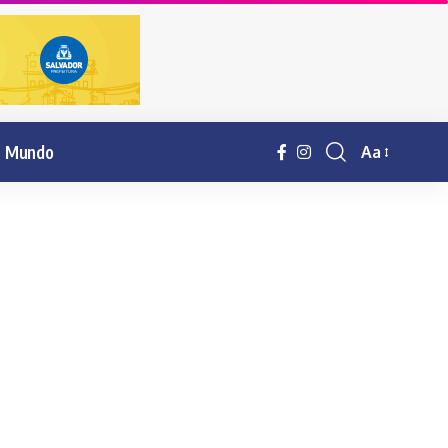
Mundo
Aa
Resisor
de
fonte