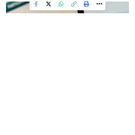
Facebook
Deixe um comentário
ÚLTIMAS NOTÍCIAS
Mudança no PIX passa a valer na
segunda (16); entenda
funcionamento
Redação
O PIX terá novidade a partir da próxima segunda-feira (16).