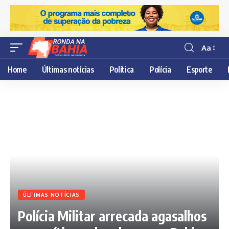
Aa
Resisor
de
Home
Últimas notícias
Política
Polícia
Esporte
fonte
ÚLTIMAS NOTÍCIAS
Polícia Militar arrecada agasalhos