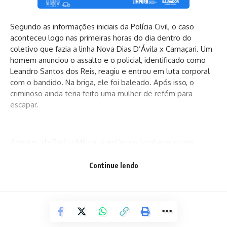
Segundo as informações iniciais da Polícia Civil, o caso
aconteceu logo nas primeiras horas do dia dentro do
coletivo que fazia a linha Nova Dias D’Ávila x Camaçari. Um
homem anunciou o assalto e o policial, identificado como
Leandro Santos dos Reis, reagiu e entrou em luta corporal
com o bandido. Na briga, ele foi baleado. Após isso, o
criminoso ainda teria feito uma mulher de refém para
escapar.
Agentes da Polícia Militar já estão no local e realizam
buscas para localizar o suspeito. A 22ª Delegacia Territorial
(DT/Simões Filho) investiga o caso.
Continue lendo