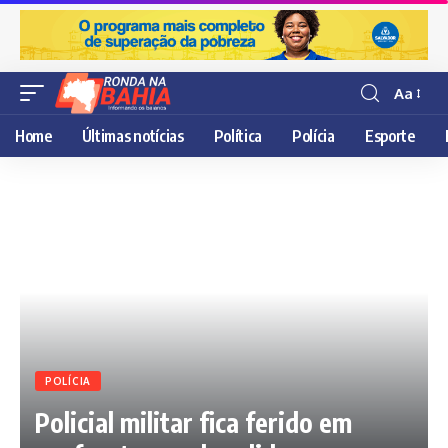
Aa
Resisor
de
Home
Últimas notícias
Política
Polícia
Esporte
fonte
POLÍCIA
Policial militar fica ferido em