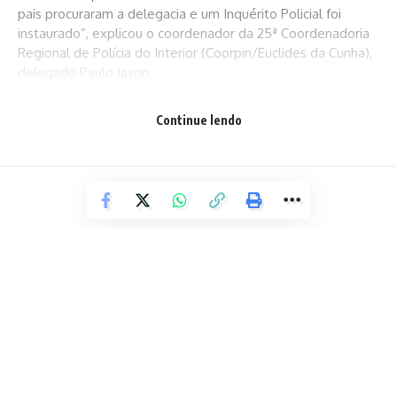
pais procuraram a delegacia e um Inquérito Policial foi
instaurado”, explicou o coordenador da 25ª Coordenadoria
Regional de Polícia do Interior (Coorpin/Euclides da Cunha),
delegado Paulo Jason.
Continue lendo
O homem teve o mandado cumprido, foi ouvido e
encaminhado para o Departamento de Polícia Técnica
(DPT) para perícia e seguirá para o Sistema Prisional ficando
à disposição do Poder Judiciário.
Fonte: Ascom/PC
Facebook
POLÍCIA