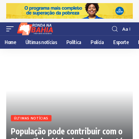
Aa
Resisor
de
Home
Últimas notícias
Política
Polícia
Esporte
fonte
ÚLTIMAS NOTÍCIAS
População pode contribuir com o