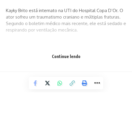
Kayky Brito está internato na UTI do Hospital Copa D’Or. O
ator sofreu um traumatismo craniano e múltiplas fraturas.
Segundo o boletim médico mais recente, ele está sedado e
respirando por ventilação mecânica.
Sandra Brito contou também como recebeu a notícia e
Continue lendo
afirmou ter tido uma mensagem divina que acalmou o seu
coração.
“Fiquei em choque como no dia do meu acidente. Ajoelhei e
conversei com Deus. Por quê? Fiz tantas perguntas para ele
senti, sua mão na minha cabeça, acalmou meu coração e
disse: ‘vai ver seu filho’. Saí de casa voando, coração
apertado, mas feliz. Entendi que foi outro livramento. Meu
filho está vivo e logo estaremos juntos e sorrindo”,
escreveu na publicação.