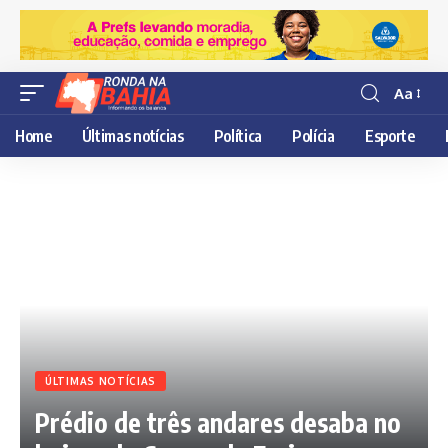
Aa
Resisor
de
Home
Últimas notícias
Política
Polícia
Esporte
fonte
ÚLTIMAS NOTÍCIAS
Prédio de três andares desaba no