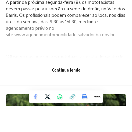
A partir da próxima segunda-feira (8), os mototaxistas
devem passar pela inspeção na sede do órgão, no Vale dos
Barris. Os profissionais podem comparecer ao local nos dias
úteis da semana, das 7h30 às 16h30, mediante
agendamento prévio no
site
www.agendamentomobilidade.salvador.ba.gov.br
.
“Observamos que muitos mototaxistas estão deixando de
realizar as vistorias. Então, queremos reforçar a importância
da vistoria tanto para o condutor quanto para o passageiro
Continue lendo
e convocar esses profissionais para que venham até o
Cotae e efetuem o serviço”, reforça a coordenadora do
Cotae, Luila Neves.
No ato da inspeção, o condutor deve apresentar o cartão
de identificação – caso esteja vencido, deverá ser renovado
–, comprovante de residência, licenciamento atualizado,
Carteira Nacional de Habilitação (CNH) e apólice de seguro