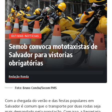
ÚLTIMAS NOTÍCIAS
Semob convoca mototaxistas de
Salvador para vistorias
obrigatórias
Redação Ronda
Foto: Bruno Concha/Secom PMS
Com a chegada do verão e das festas populares em
Salvador é comum que o transporte por duas rodas seja
mais demandado pela população. Com isso, a Secretaria