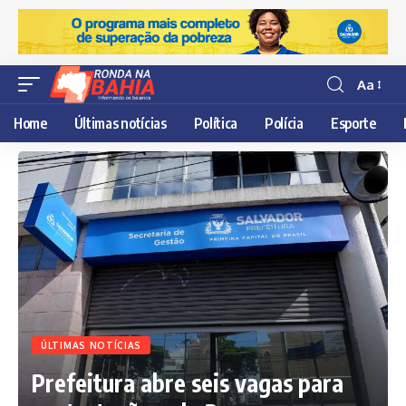
Aa
Resisor
de
Home
Últimas notícias
Política
Polícia
Esporte
fonte
ÚLTIMAS NOTÍCIAS
Prefeitura abre seis vagas para