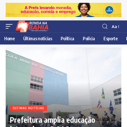
Aa
Resisor
de
Home
Últimas notícias
Política
Polícia
Esporte
fonte
ÚLTIMAS NOTÍCIAS
Prefeitura amplia educação