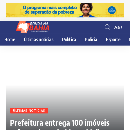
Aa
Resisor
de
Home
Últimas notícias
Política
Polícia
Esporte
fonte
ÚLTIMAS NOTÍCIAS
Prefeitura entrega 100 imóveis