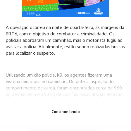
A operação ocorreu na noite de quarta-feira, às margens da
BR 116, com o objetivo de combater a criminalidade. Os
policiais abordaram um caminhão, mas o motorista fugiu ao
avistar a polícia. Atualmente, estão sendo realizadas buscas
para localizar o suspeito.
Utilizando um cão policial K9, os agentes fizeram uma
vistoria minuciosa no caminhão. Durante a inspeção do
compartimento de carga, foram encontrados cerca de 960
kg de maconha e 36,3 kg de cocaína. Essas drogas estavam
escondidas em 50 caixas, dissimuladas entre outros
materiais. A ocorrência foi registrada na Delegacia de
Continue lendo
Polícia Federal de Vitória da Conquista, onde as caixas
contendo os entorpecentes foram encaminhadas.