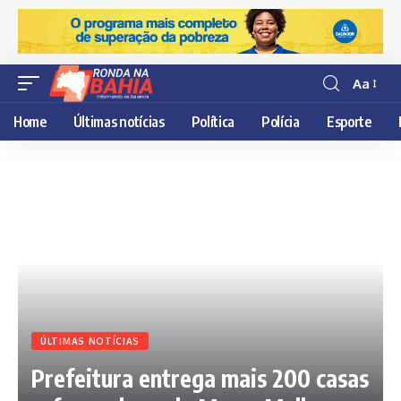
Aa
Resisor
de
Home
Últimas notícias
Política
Polícia
Esporte
fonte
ÚLTIMAS NOTÍCIAS
Prefeitura entrega mais 200 casas