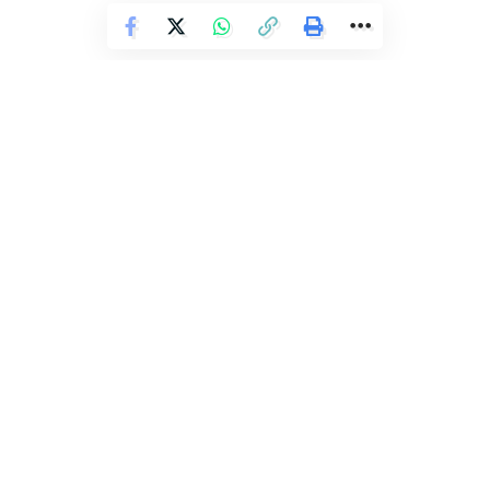
Facebook
Deixe um comentário
POLÍCIA
Mulher é assassinada a tiros em
Feira de Santana
Redação Ronda
O corpo de Darleia Nunes Santos, de 28 anos, foi