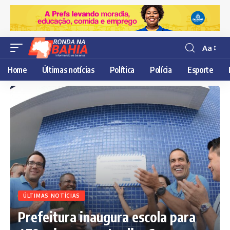
Aa
Resisor
de
Home
Últimas notícias
Política
Polícia
Esporte
fonte
ÚLTIMAS NOTÍCIAS
Prefeitura inaugura escola para