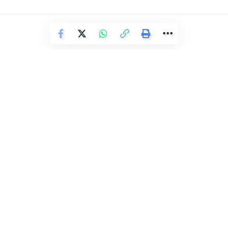
Após o incidente, a Rede Fluir afastou o funcionário de suas
atividades, justificando que o trecho registrado nas imagens
vai contra a metodologia de ensino de natação adotada
pela instituição.
Facebook
Deixe um comentário
POLÍCIA
Deati resgata idoso abandonado
pela família
Redação Ronda