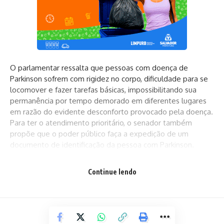
O parlamentar ressalta que pessoas com doença de
Parkinson sofrem com rigidez no corpo, dificuldade para se
locomover e fazer tarefas básicas, impossibilitando sua
permanência por tempo demorado em diferentes lugares
em razão do evidente desconforto provocado pela doença.
Para ter o atendimento prioritário, o senador também
propõe que o poder público faça a expedição de um
documento de identificação da pessoa com Parkinson.
Continue lendo
“O que propomos é a garantia legal de atendimento
prioritário e a expedição, pelo poder público, de documento
de identificação que confirme, com fé pública, que seu
titular tem a referida doença. Dessa forma, o titular do