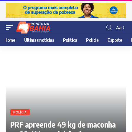
Aa
Resisor
de
Home
Últimas notícias
Política
Polícia
Esporte
fonte
POLÍCIA
PRF apreende 49 kg de maconha