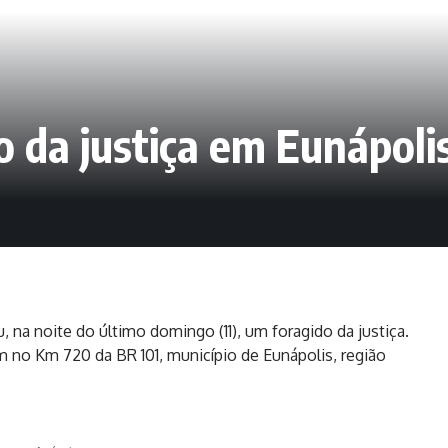
 da justiça em Eunápoli
, na noite do último domingo (11), um foragido da justiça.
 no Km 720 da BR 101, município de Eunápolis, região