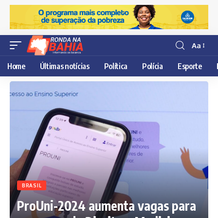
Aa
Resisor
de
Home
Últimas notícias
Política
Polícia
Esporte
fonte
BRASIL
ProUni-2024 aumenta vagas para