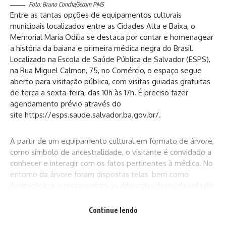
Foto: Bruno Concha/Secom PMS
Entre as tantas opções de equipamentos culturais
municipais localizados entre as Cidades Alta e Baixa, o
Memorial Maria Odília se destaca por contar e homenagear
a história da baiana e primeira médica negra do Brasil.
Localizado na Escola de Saúde Pública de Salvador (ESPS),
na Rua Miguel Calmon, 75, no Comércio, o espaço segue
aberto para visitação pública, com visitas guiadas gratuitas
de terça a sexta-feira, das 10h às 17h. É preciso fazer
agendamento prévio através do
site
https://esps.saude.salvador.ba.gov.br/
.
A partir de um equipamento cultural em formato de árvore,
como símbolo de ancestralidade, o visitante é convidado a
conhecer e interagir com os fatos pertinentes à médica. No
entorno da árvore foram dispostas telas, bem como
ilustrações que representam as diferentes fases da vida da
personagem, visando fortalecer os vínculos da imagem de
Maria Odília com as lutas atuais, criando laços de
Continue lendo
identificação.