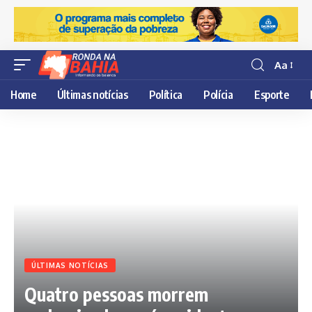
Aa
Resisor
de
Home
Últimas notícias
Política
Polícia
Esporte
fonte
ÚLTIMAS NOTÍCIAS
Quatro pessoas morrem