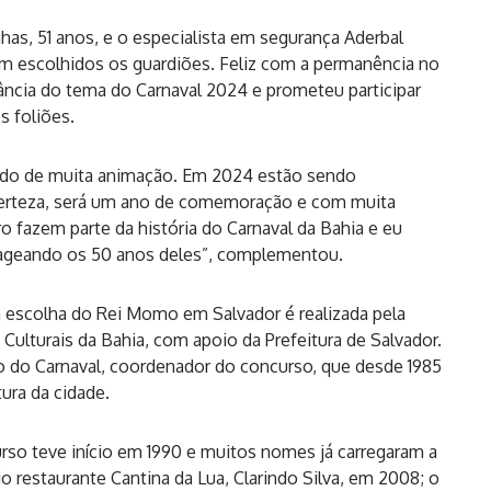
s, 51 anos, e o especialista em segurança Aderbal
m escolhidos os guardiões. Feliz com a permanência no
ncia do tema do Carnaval 2024 e prometeu participar
s foliões.
nado de muita animação. Em 2024 estão sendo
erteza, será um ano de comemoração e com muita
 fazem parte da história do Carnaval da Bahia e eu
ageando os 50 anos deles”, complementou.
 a escolha do Rei Momo em Salvador é realizada pela
Culturais da Bahia, com apoio da Prefeitura de Salvador.
 do Carnaval, coordenador do concurso, que desde 1985
ura da cidade.
so teve início em 1990 e muitos nomes já carregaram a
io restaurante Cantina da Lua, Clarindo Silva, em 2008; o