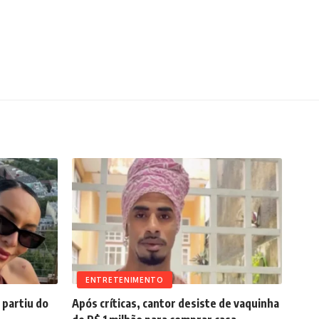
ENTRETENIMENTO
partiu do
Após críticas, cantor desiste de vaquinha