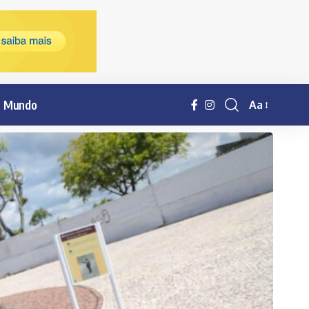
Mundo
Aa
Resisor
de
fonte