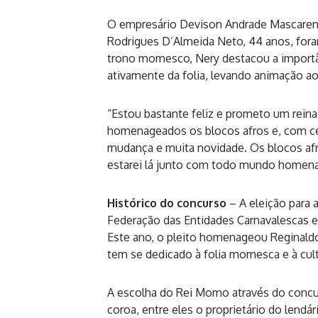
O empresário Devison Andrade Mascarenha
Rodrigues D’Almeida Neto, 44 anos, fora
trono momesco, Nery destacou a importâ
ativamente da folia, levando animação ao
“Estou bastante feliz e prometo um rei
homenageados os blocos afros e, com c
mudança e muita novidade. Os blocos afro
estarei lá junto com todo mundo homen
Histórico do concurso
– A eleição para
Federação das Entidades Carnavalescas e 
Este ano, o pleito homenageou Reginaldo
tem se dedicado à folia momesca e à cult
A escolha do Rei Momo através do concur
coroa, entre eles o proprietário do lendár