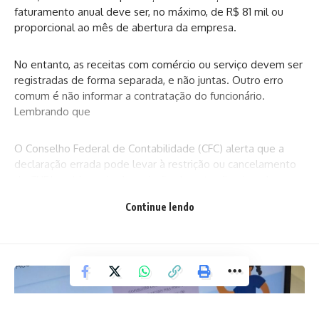
faturamento anual deve ser, no máximo, de R$ 81 mil ou
proporcional ao mês de abertura da empresa.
No entanto, as receitas com comércio ou serviço devem ser
registradas de forma separada, e não juntas. Outro erro
comum é não informar a contratação do funcionário.
Lembrando que
O Conselho Federal de Contabilidade (CFC) alerta que a
declaração errada pode levar à restrição ou cancelamento
do CNPJ, ao bloqueio da emissão de notas fiscais e da conta
bancária do microempreendedor e as contribuições ao INSS
Continue lendo
deixam de ser computadas.
O documento deve ser entregue pelo MEI que esteja com
CNPJ em vigor, mesmo que não tenha tido faturamento em
2023. Caso o profissional autônomo tenha encerrado as
atividades como MEI, também deve enviar a declaração