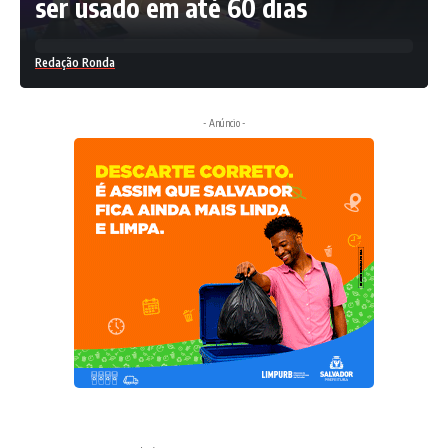
ser usado em até 60 dias
Redação Ronda
- Anúncio -