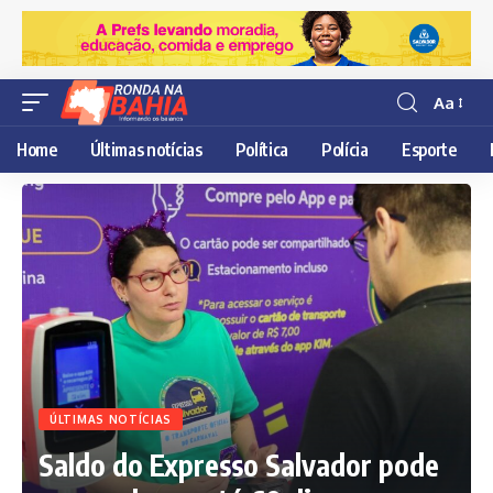
Aa
Resisor
de
Home
Últimas notícias
Política
Polícia
Esporte
fonte
ÚLTIMAS NOTÍCIAS
Saldo do Expresso Salvador pode