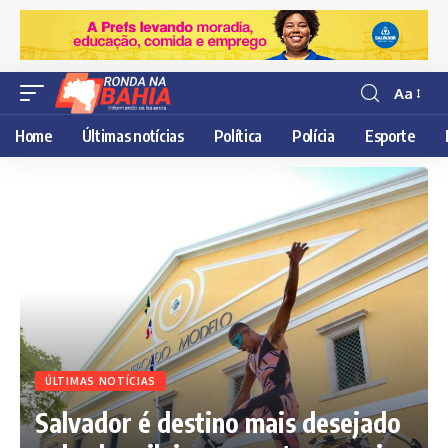
Aa
Resisor
de
Home
Últimas notícias
Política
Polícia
Esporte
fonte
ÚLTIMAS NOTÍCIAS
Salvador é destino mais desejado