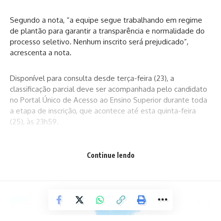
Segundo a nota, “a equipe segue trabalhando em regime
de plantão para garantir a transparência e normalidade do
processo seletivo. Nenhum inscrito será prejudicado”,
acrescenta a nota.
Disponível para consulta desde terça-feira (23), a
classificação parcial deve ser acompanhada pelo candidato
no
Portal Único de Acesso ao Ensino Superior
durante toda
a etapa de inscrição, que acontece até esta quinta-feira
(25), às 23h59.
Durante esse período, a nota de corte – pontuação do
Continue lendo
último candidato inscrito dentro das vagas para cada curso
– oscila conforme surgem novas inscrições ou há mudança
nas opções dos estudantes.
Como é
O Sisu reúne as vagas ofertadas por instituições públicas de