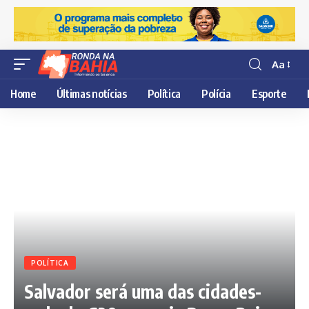
Aa
Resisor
de
Home
Últimas notícias
Política
Polícia
Esporte
fonte
POLÍTICA
Salvador será uma das cidades-