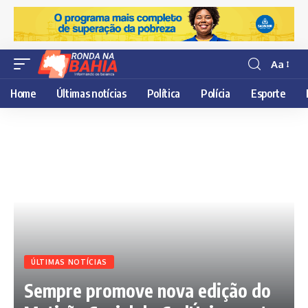
Aa
Resisor
de
Home
Últimas notícias
Política
Polícia
Esporte
fonte
ÚLTIMAS NOTÍCIAS
Sempre promove nova edição do