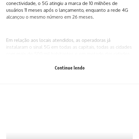
conectividade, o 5G atingiu a marca de 10 milhões de
usuários 11 meses após o lançamento, enquanto a rede 4G
alcançou o mesmo número em 26 meses.
Em relação aos locais atendidos, as operadoras já
instalaram o sinal 5G em todas as capitais, todas as cidades
com mais de 500 mil habitantes e em metade das cidades
com mais de 200 mil habitantes, segundo a Conexis Brasil
Digital. Os números estão bastante superiores às metas
Continue lendo
estabelecidas pela Anatel.
O edital da agência reguladora para o leilão 5G obrigava a
instalação da tecnologia em todas as capitais até setembro
do ano passado com cerca de uma antena para cada 100 mil
habitantes. As etapas seguintes são a oferta em todas as
cidades acima de 500 mil habitantes até julho de 2025 e
em todas as localidades com mais de 200 mil habitantes
até julho de 2026.