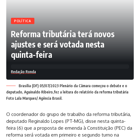
POLÍTICA
Desafios
Segundo a Conexis Brasil Digital, um dos motivos para a
Reforma tributária terá novos
rápida expansão da rede 5G foi o fato de o leilão privilegiar
ajustes e será votada nesta
os investimentos na instalação e expansão da tecnologia,
em vez de concentrar-se apenas em quem pagaria o maior
quinta-feira
valor. Apesar da rápida expansão, a entidade cita desafios,
como legislações municipais desatualizadas que atrasam ou
impedem a instalação de mais antenas.
Redação Ronda
Brasília (DF) 05/07/2023 Plenário da Câmara começou o debate e o
deputado, Aguinaldo Ribeiro,fez a leitura do relatório da reforma tributária
Conforme levantamento do projeto Conecte 5G, criados
Foto Lula Marques/ Agência Brasil.
pelas prestadoras associadas à Conexis, das 155 cidades
com mais de 200 mil habitantes – incluindo as capitais –
O coordenador do grupo de trabalho da reforma tributária,
metade delas, 77, tem leis desfavoráveis ou não tem
deputado Reginaldo Lopes (PT-MG), disse nesta quinta-
legislação específica para a instalação de antenas; 54
feira (6) que a proposta de emenda à Constituição (PEC) da
dessas cidades têm leis de antenas favoráveis para a
reforma será votada em primeiro e segundo turno na
expansão do 5G; e 24 têm legislação específica, mas que