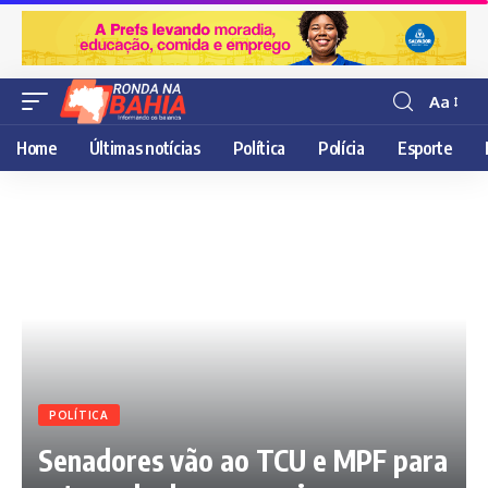
Aa
Resisor
de
Home
Últimas notícias
Política
Polícia
Esporte
fonte
POLÍTICA
Senadores vão ao TCU e MPF para